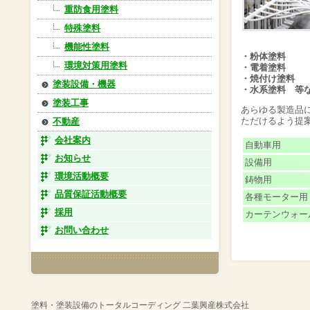
重防食用塗料
特殊塗料
機能性塗料
・粉体塗料
環境対策用塗料
・電着塗料
・焼付け塗料
塗装設備・機器
・水系塗料 等
塗装工事
あらゆる製造品に
ただけるよう提
不動産
会社案内
自動車用
お知らせ
設備用
環境活動概要
鋳物用
品質保証活動概要
各種モーター用
採用
カーテンウォ
お問い合わせ
塗料・塗装設備のトータルコーディング 二葉興産株式会社